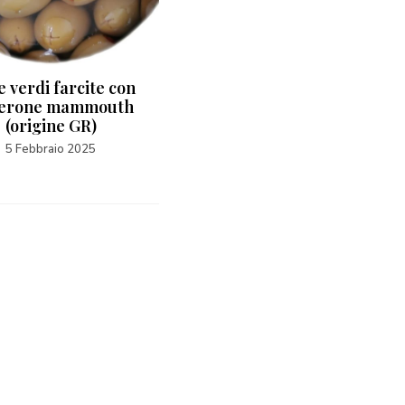
e verdi farcite con
Olive nere Kalamata Giant
erone mammouth
(origine GR)
(origine GR)
5 Gennaio 2025
5 Febbraio 2025