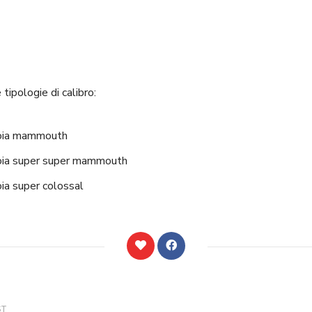
tipologie di calibro:
moia mammouth
moia super super mammouth
oia super colossal
ST