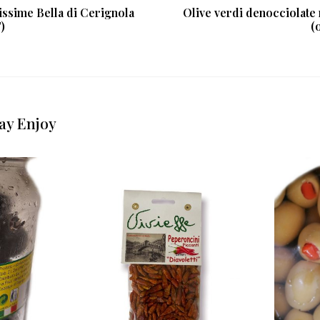
issime Bella di Cerignola
Olive verdi denocciolat
)
(
ay Enjoy