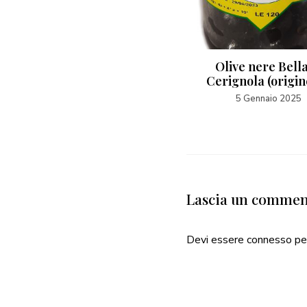
Olive nere snocciolate
Olive nere Bella
Taggiasche in olio
Cerignola (origin
extravergine (origine IT)
5 Gennaio 2025
5 Marzo 2025
Lascia un comme
Devi essere
connesso
pe