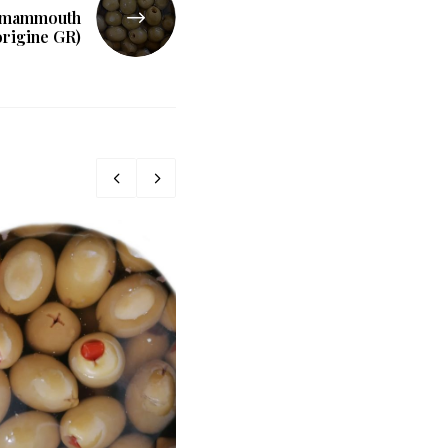
e mammouth
origine GR)