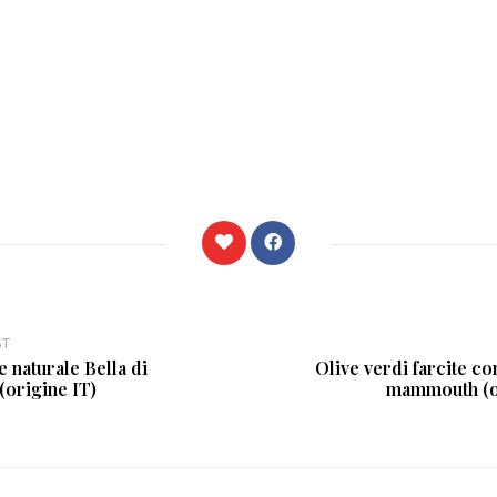
ST
e naturale Bella di
Olive verdi farcite c
(origine IT)
mammouth (o