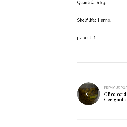
Quantità: 5 kg.
Shelf life: 1 anno.
pz. x ct: 1.
Navigazione
PREVIOUS PO
Olive verd
articoli
Cerignola 