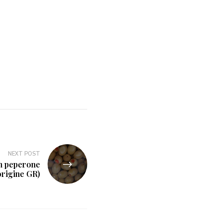
NEXT POST
on peperone
rigine GR)