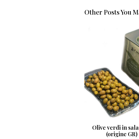
Other Posts You M
Olive schiacciate piccanti
Olive verdi in sal
(origine IT)
(origine GR)