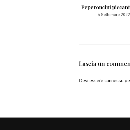
Olive nere appassite al
Peperoncini piccanti
forno
5 Settembre 2022
5 Settembre 2022
Lascia un comme
Devi essere
connesso
pe