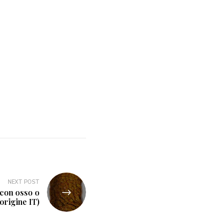
NEXT POST
 con osso o
origine IT)