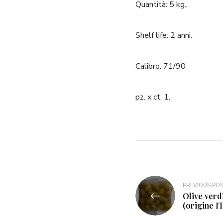
Quantità: 5 kg..
Shelf life: 2 anni.
Calibro: 71/90
pz. x ct: 1.
Navigazione
PREVIOUS PO
Olive verd
articoli
(origine IT