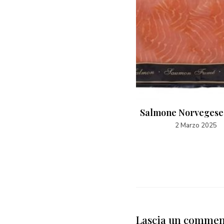
Moscardini interi marinati
Salmone Norvegese 
in vaschetta
2 Marzo 2025
5 Gennaio 2025
Lascia un comme