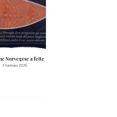
e Norvegese a fette
Salmone Affumicato
Norvegese preaffettato co
3 Gennaio 2025
scatola regalo – Confezion
grandi
31 Marzo 2025