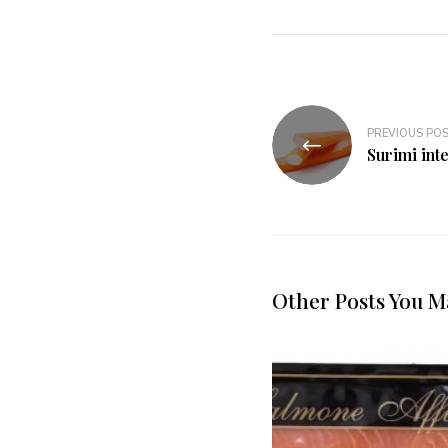
Navigazione
PREVIOUS PO
articoli
Surimi inte
Other Posts You M