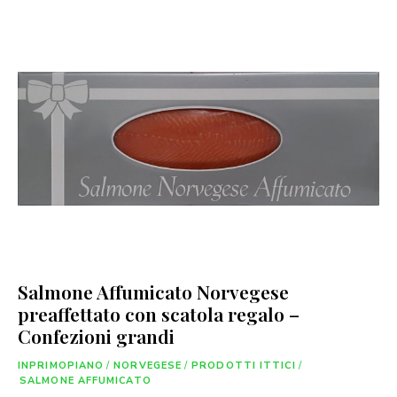
Salmone Affumicato Norvegese
preaffettato con scatola regalo –
Confezioni grandi
INPRIMOPIANO
/
NORVEGESE
/
PRODOTTI ITTICI
/
SALMONE AFFUMICATO