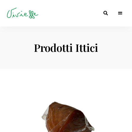
import-
Vivieffe
export
Prodotti Ittici