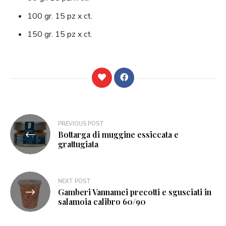
100 gr. 15 pz x ct.
150 gr. 15 pz x ct.
Navigazione
PREVIOUS POST
Bottarga di muggine essiccata e
articoli
grattugiata
NEXT POST
Gamberi Vannamei precotti e sgusciati in
salamoia calibro 60/90